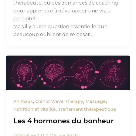
thérapeute, ou des demandes de coaching
pour apprendre à développer une vraie
patientèle.
Mais il y a une question essentielle que
beaucoup oublient de se poser…
,
,
,
Animaux
Cranio Wave Therapy
Massage
,
Nutrition et vitalité
Traitement thérapeutique
Les 4 hormones du bonheur
/
12 juin 2025
SOPHIE ANTILLE