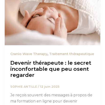
,
Cranio Wave Therapy
Traitement thérapeutique
Devenir thérapeute : le secret
inconfortable que peu osent
regarder
/
12 juin 2025
SOPHIE ANTILLE
Je reçois souvent des messages à propos de
ma formation en ligne pour devenir