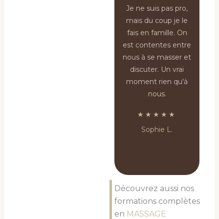
Je ne suis pas pro,
mais du coup je le
fais en famille. On
est contentes entre
nous à se masser et
discuter. Un vrai
moment rien qu'à
nous.
★★★★★
Sophie L.
Découvrez aussi nos
formations complètes
en
MASSAGE