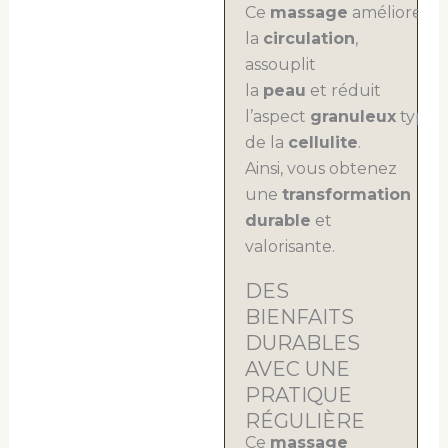
Ce
massage
améliore
la
circulation
,
assouplit
la
peau
et réduit
l’aspect
granuleux
typiq
de la
cellulite
.
Ainsi, vous obtenez
une
transformation
durable
et
valorisante.
DES
BIENFAITS
DURABLES
AVEC UNE
PRATIQUE
RÉGULIÈRE
Ce
massage