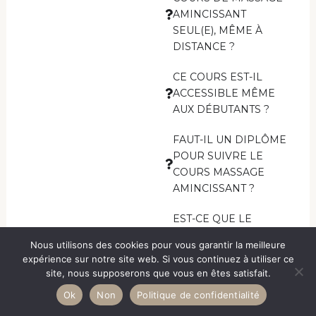
AMINCISSANT
SEUL(E), MÊME À
DISTANCE ?
CE COURS EST-IL
ACCESSIBLE MÊME
AUX DÉBUTANTS ?
FAUT-IL UN DIPLÔME
POUR SUIVRE LE
COURS MASSAGE
AMINCISSANT ?
EST-CE QUE LE
MASSAGE
Nous utilisons des cookies pour vous garantir la meilleure
AMINCISSANT
expérience sur notre site web. Si vous continuez à utiliser ce
FONCTIONNE
site, nous supposerons que vous en êtes satisfait.
VRAIMENT ?
Ok
Non
Politique de confidentialité
LE COURS MASSAGE