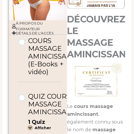
DÉCOUVREZ
À PROPOS DU
LE
FORMATEUR
DÉTAILS DE L'ACCÈS
COURS
MASSAGE
MASSAGE
AMINCISSANT
AMINCISSANT
(E-Books +
vidéo)
QUIZ
COURS
QUIZ COURS
MASSAGE
AMINCISSANT
MASSAGE
Le
cours massage
AMINCISSANT
amincissant
,
1 Quiz
également connu sous
Afficher
le nom de
massage