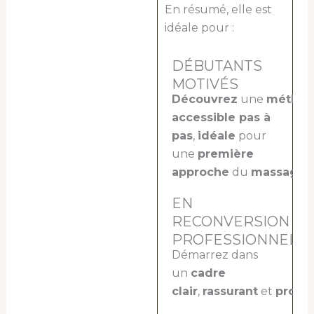
En résumé, elle est
idéale pour :
DÉBUTANTS
MOTIVÉS
Découvrez
une
métho
accessible pas à
pas
,
idéale
pour
une
première
approche
du
massage
.
EN
RECONVERSION
PROFESSIONNELL
Démarrez dans
un
cadre
clair
,
rassurant
et
profes