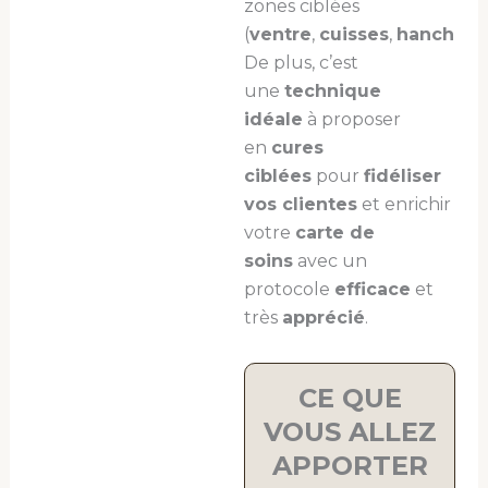
zones ciblées
(
ventre
,
cuisses
,
hanches
…
De plus, c’est
une
technique
idéale
à proposer
en
cures
ciblées
pour
fidéliser
vos clientes
et enrichir
votre
carte de
soins
avec un
protocole
efficace
et
très
apprécié
.
CE QUE
VOUS ALLEZ
APPORTER