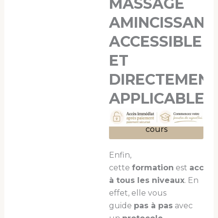
MASSAGE
AMINCISSANT
ACCESSIBLE
ET
DIRECTEMEN
APPLICABLE
Je veux suivre ce
cours
Enfin,
cette
formation
est
access
à tous les niveaux
. En
effet, elle vous
guide
pas à pas
avec