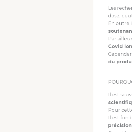
Les rech
dose, peu
En outre, 
soutenant
Par ailleu
Covid lo
Cependant
du produ
POURQUO
Il est souv
scientifi
Pour cett
Il est fon
précision