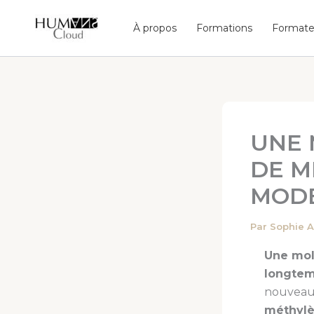
Aller
au
À propos
Formations
Formate
contenu
UNE 
DE M
MODE
Par
Sophie A
Une mol
longtem
nouveau 
méthyl