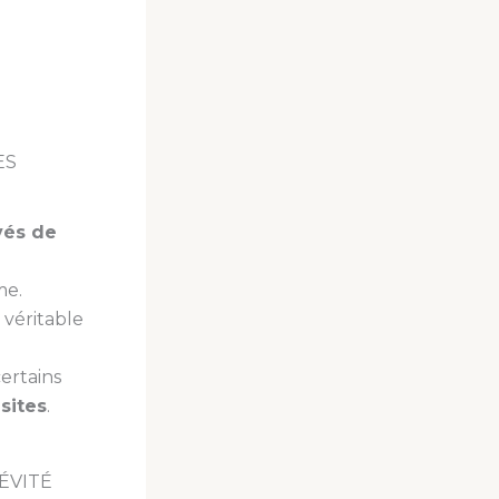
ES
vés de
me.
, véritable
ertains
sites
.
ÉVITÉ