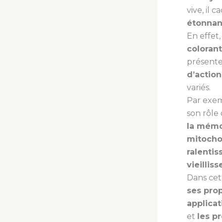
vive, il 
étonnan
En effet
colorant
présent
d’action
variés.
Par exem
son rôle
la mémo
mitocho
ralenti
vieillis
Dans cet
ses prop
applicat
et
les p