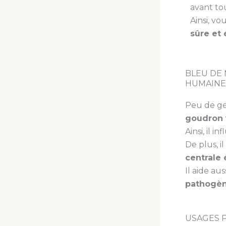
avant tou
Ainsi, vo
sûre et 
BLEU DE 
HUMAINE
Peu de g
goudron 
Ainsi, il i
De plus, i
centrale
Il aide aus
pathogè
USAGES P