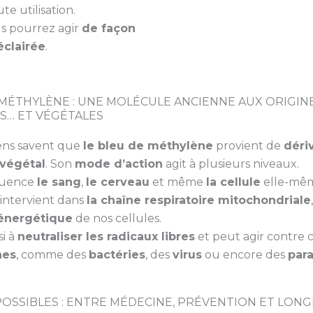
te utilisation.
us pourrez agir
de façon
éclairée
.
MÉTHYLÈNE : UNE MOLÉCULE ANCIENNE AUX ORIGIN
S… ET VÉGÉTALES
ens savent que
le bleu de méthylène
provient de
déri
végétal
. Son
mode d’action
agit à plusieurs niveaux.
nfluence
le sang
,
le cerveau
et même
la cellule
elle-mê
l intervient dans
la chaîne respiratoire mitochondriale
 énergétique
de nos cellules.
si à
neutraliser les radicaux libres
et peut agir contre c
nes
, comme des
bactéries
, des
virus
ou encore des
para
OSSIBLES : ENTRE MÉDECINE, PRÉVENTION ET LONG