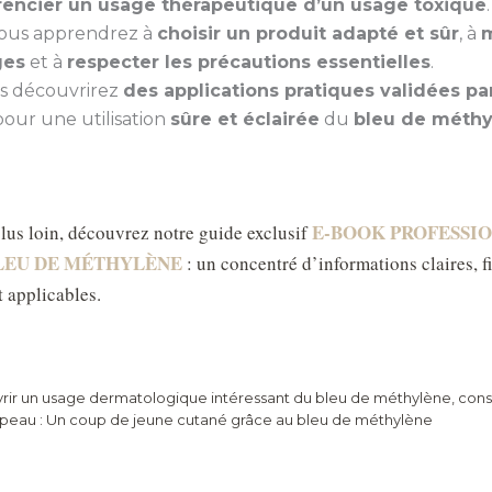
rencier un usage thérapeutique d’un usage toxique
.
vous apprendrez à
choisir un produit adapté et sûr
, à
m
ges
et à
respecter les précautions essentielles
.
us découvrirez
des applications pratiques validées par
 pour une utilisation
sûre et éclairée
du
bleu de méth
E-BOOK PROFESSI
plus loin, découvrez notre guide exclusif
BLEU DE MÉTHYLÈNE
: un concentré d’informations claires, fi
 applicables.
rir un usage dermatologique intéressant du bleu de méthylène, cons
a peau :
Un coup de jeune cutané grâce au bleu de méthylène