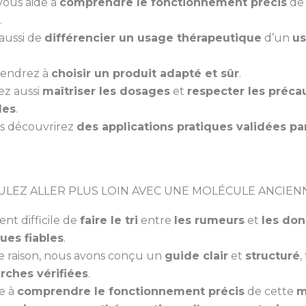
vous aide à
comprendre le fonctionnement précis
de 
.
 aussi de
différencier un usage thérapeutique
d’un
u
rendrez à
choisir un produit adapté et sûr
.
ez aussi
maîtriser les dosages
et
respecter les préca
les
.
us découvrirez
des applications pratiques validées par
LEZ ALLER PLUS LOIN AVEC UNE MOLÉCULE ANCIEN
ent difficile de
faire le tri
entre
les rumeurs
et
les do
ques fiables
.
e raison, nous avons conçu un
guide clair
et
structuré
,
rches vérifiées
.
de à
comprendre le fonctionnement précis
de cette
m