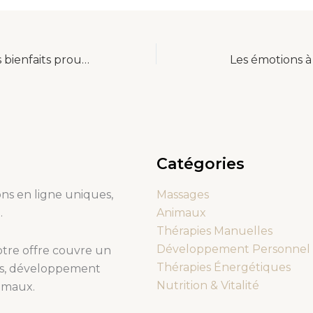
EPA & DHA – Les bienfaits prouvés pour votre santé et où les trouver
Les émotions à 
Catégories
ns en ligne uniques,
Massages
.
Animaux
Thérapies Manuelles
Développement Personnel
otre offre couvre un
Thérapies Énergétiques
les, développement
Nutrition & Vitalité
nimaux.