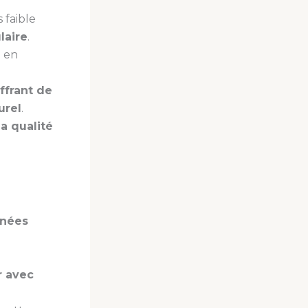
s faible
laire
.
t en
ffrant de
urel
.
la qualité
nnées
r avec