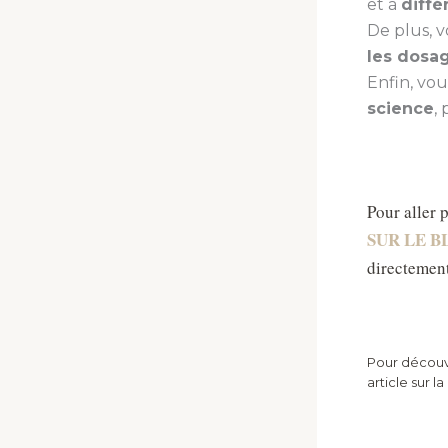
et à
diffé
De plus, 
les dosa
Enfin, vo
science
,
Pour aller 
SUR LE 
directement
Pour découv
article sur l