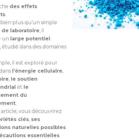
cache
des effets
ts
.
, bien plus qu’un simple
 de laboratoire
, il
e un
large potentiel
, étudié dans des domaines
ple, il est exploré pour
 dans
l’énergie cellulaire
,
ire
,
le soutien
ndrial
et
le
ssement du
sement
.
 article, vous découvrirez
riétés clés
,
ses
ions naturelles possibles
récautions essentielles