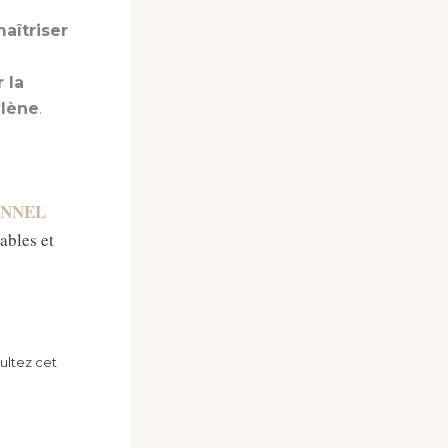
aîtriser
 la
ylène
.
ONNEL
ables et
ultez cet