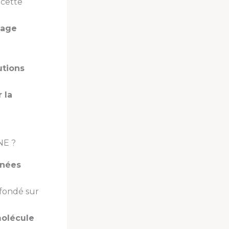
cette
sage
utions
 la
NE ?
nnées
 fondé sur
olécule