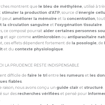
erches montrent que
le bleu de méthylène
, utilisé à trè
t
stimuler la production d’ATP
, source d’
énergie cellu
il peut
améliorer la mémoire
et la
concentration
, tou
 la circulation sanguine
et
l’oxygénation tissulaire
.
rs, ce composé pourrait
aider certaines personnes sou
ng
et agir comme
antimicrobien
ou
antiparasitaire nat
, ces effets dépendent fortement de
la posologie
, de
it
et du
contexte physiologique
.
I LA PRUDENCE RESTE INDISPENSABLE
ent difficile de
faire le tri
entre
les rumeurs
et
les do
ques fiables
.
e raison, nous avons conçu un
guide clair
et
structuré
.
dé sur des
recherches vérifiées
et pensé pour
informe
.