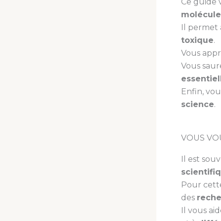
Ce guide 
molécule
Il permet
toxique
.
Vous app
Vous saur
essentiel
Enfin, vo
science
.
VOUS VOU
Il est souv
scientifi
Pour cett
des
reche
Il vous ai