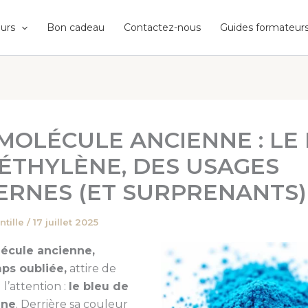
urs
Bon cadeau
Contactez-nous
Guides formateur
MOLÉCULE ANCIENNE : LE
ÉTHYLÈNE, DES USAGES
RNES (ET SURPRENANTS)
ntille
/
17 juillet 2025
écule ancienne,
ps oubliée,
attire de
l’attention :
le bleu de
ène
. Derrière sa couleur